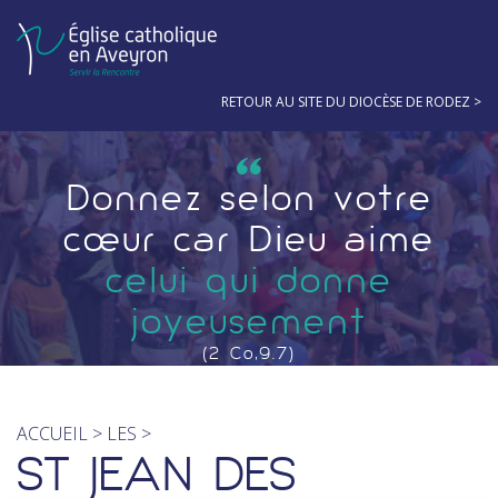
RETOUR AU SITE DU DIOCÈSE DE RODEZ
Donnez selon votre
cœur car Dieu aime
celui qui donne
joyeusement
(2 Co,9.7)
ACCUEIL
>
LES
>
ST JEAN DES