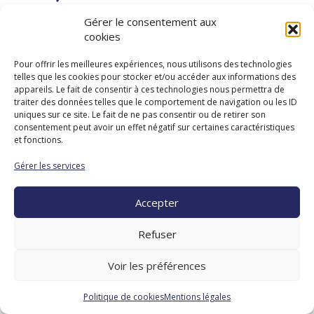
SOURCES-SEVERAC
Gérer le consentement aux
cookies
LE CHATEAU
Pour offrir les meilleures expériences, nous utilisons des technologies
telles que les cookies pour stocker et/ou accéder aux informations des
appareils. Le fait de consentir à ces technologies nous permettra de
traiter des données telles que le comportement de navigation ou les ID
uniques sur ce site. Le fait de ne pas consentir ou de retirer son
consentement peut avoir un effet négatif sur certaines caractéristiques
et fonctions.
Association diocésaine de Rodez
Gérer les services
Évêché
13 avenue Victor Hugo
Accepter
BP 821 -
12008
Rodez Cedex
Tél. : 05 65 68 06 28
Refuser
Contact
Mentions légales
Politique de cookies
Voir les préférences
Politique de cookies
Mentions légales