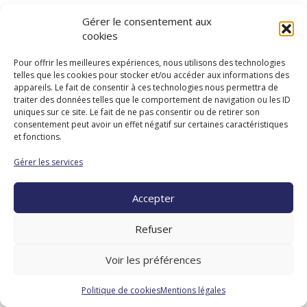
VALLON-
Gérer le consentement aux
cookies
MARCILLAC
Pour offrir les meilleures expériences, nous utilisons des technologies
telles que les cookies pour stocker et/ou accéder aux informations des
appareils. Le fait de consentir à ces technologies nous permettra de
traiter des données telles que le comportement de navigation ou les ID
uniques sur ce site. Le fait de ne pas consentir ou de retirer son
consentement peut avoir un effet négatif sur certaines caractéristiques
et fonctions.
Association diocésaine de Rodez
Gérer les services
Évêché
13 avenue Victor Hugo
Accepter
BP 821 -
12008
Rodez Cedex
Tél. : 05 65 68 06 28
Refuser
Contact
Mentions légales
Politique de cookies
Voir les préférences
Politique de cookies
Mentions légales